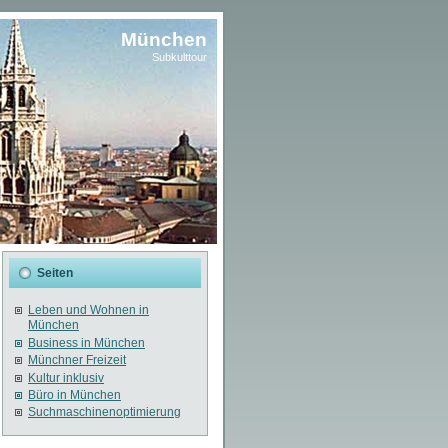
München
Subkulttour
Seiten
Leben und Wohnen in
München
Business in München
Münchner Freizeit
Kultur inklusiv
Büro in München
Suchmaschinenoptimierung